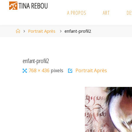
Skip
to
A PROPOS
ART
DE
content
Home
Portrait Après
enfant-profil2
enfant-profil2
Full
768 × 436
pixels
Portrait Après
size