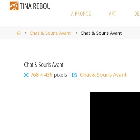
Skip
to
A PROPOS
ART
DE
content
Home
Chat & Souris Avant
Chat & Souris Avant
Chat & Souris Avant
Full
768 × 436
pixels
Chat & Souris Avant
size