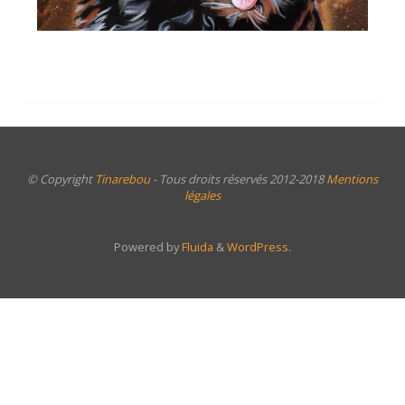
© Copyright
Tinarebou
- Tous droits réservés 2012-2018
Mentions
légales
Powered by
Fluida
&
WordPress.