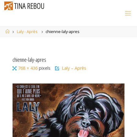
Skip
to
content
Home
Laly - Après
chienne-laly-apres
chienne-laly-apres
Full
768 × 436
pixels
Laly – Après
size