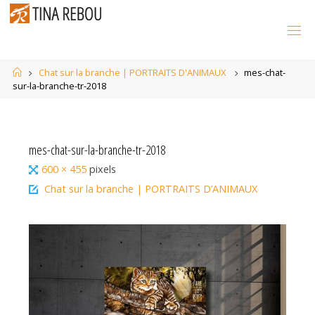
Skip
to
content
Home
Chat sur la branche | PORTRAITS D'ANIMAUX
mes-chat-
sur-la-branche-tr-2018
mes-chat-sur-la-branche-tr-2018
Full
600 × 455
pixels
size
Chat sur la branche | PORTRAITS D’ANIMAUX