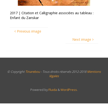
2017 | Citation et Calligraphie associées au tableau :
Enfant du Zanskar
Previous image
Next image
© Copyright
Tinarebou
- Tous droits réservés 2012-2018
Mentions
légales
Powered by
Fluida
&
WordPress.