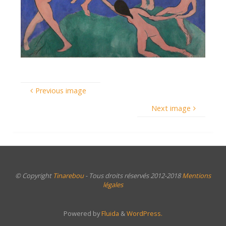
Previous image
Next image
© Copyright
Tinarebou
- Tous droits réservés 2012-2018
Mentions
légales
Powered by
Fluida
&
WordPress.