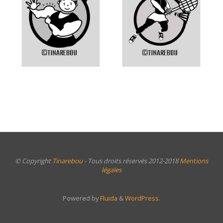
© Copyright
Tinarebou
- Tous droits réservés 2012-2018
Mentions
légales
Powered by
Fluida
&
WordPress.