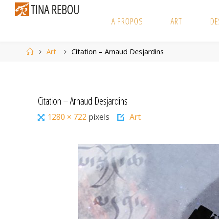
Skip
to
A PROPOS
ART
DE
content
Home
Art
Citation – Arnaud Desjardins
Citation – Arnaud Desjardins
Full
1280 × 722
pixels
Art
size