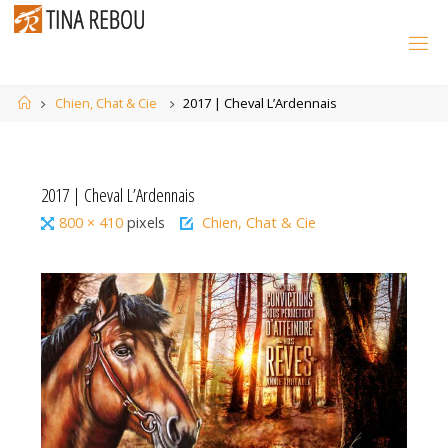
Skip
to
content
Home
Chien, Chat & Cie
2017 | Cheval L’Ardennais
2017 | Cheval L’Ardennais
Full
800 × 410
pixels
Chien, Chat & Cie
size