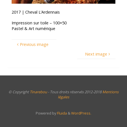
2017 | Cheval L’Ardennais
Impression sur toile – 100×50
Pastel & Art numérique
Previous image
Next image
© Copyright
Tinarebou
- Tous droits réservés 2012-2018
Mentions
légales
Powered by
Fluida
&
WordPress.