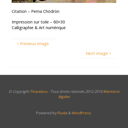
Citation – Pema Chödrön
Impression sur toile – 60×30
Calligraphie & Art numérique
Previous image
Next image
© Copyright
Tinarebou
- Tous droits réservés 2012-2018
Mentions
légales
Powered by
Fluida
&
WordPress.