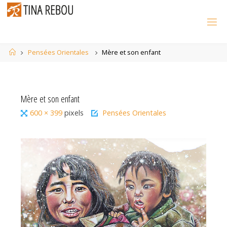
Skip
to
content
Home
Pensées Orientales
Mère et son enfant
Mère et son enfant
Full
600 × 399
pixels
Pensées Orientales
size