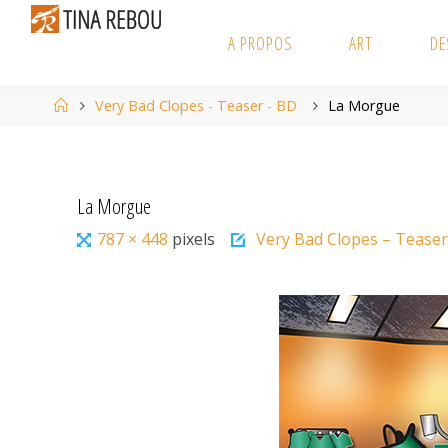
Skip
to
A PROPOS
ART
DE
content
Home
Very Bad Clopes - Teaser - BD
La Morgue
La Morgue
Full
787 × 448
pixels
Very Bad Clopes – Teaser
size