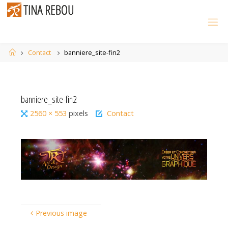
Skip
to
content
Home
Contact
banniere_site-fin2
banniere_site-fin2
Full
2560 × 553
pixels
Contact
size
Previous image