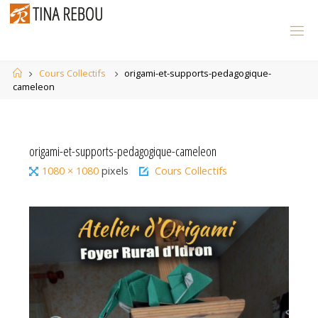
Skip
to
content
Home
Cours Collectifs
origami-et-supports-pedagogique-
cameleon
origami-et-supports-pedagogique-cameleon
Full
1080 × 1080
pixels
Cours Collectifs
size