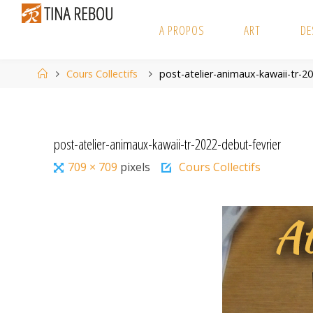
Skip
to
A PROPOS
ART
DE
content
Home
Cours Collectifs
post-atelier-animaux-kawaii-tr-2
post-atelier-animaux-kawaii-tr-2022-debut-fevrier
Full
709 × 709
pixels
Cours Collectifs
size