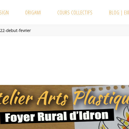
SIGN
ORIGAMI
COURS COLLECTIFS
BLOG | E
022-debut-fevrier