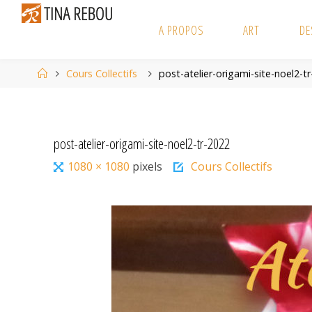
Skip
to
A PROPOS
ART
DE
content
Home
Cours Collectifs
post-atelier-origami-site-noel2-t
post-atelier-origami-site-noel2-tr-2022
Full
1080 × 1080
pixels
Cours Collectifs
size