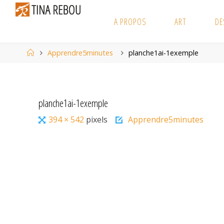
Skip
to
A PROPOS
ART
DE
content
Home
Apprendre5minutes
planche1ai-1exemple
planche1ai-1exemple
Full
394 × 542
pixels
Apprendre5minutes
size