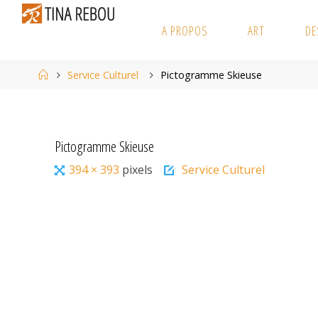
Skip
to
A PROPOS
ART
DE
content
Home
Service Culturel
Pictogramme Skieuse
Pictogramme Skieuse
Full
394 × 393
pixels
Service Culturel
size