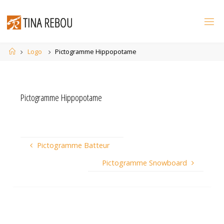
Skip
to
content
Home
Logo
Pictogramme Hippopotame
Pictogramme Hippopotame
Pictogramme Batteur
Pictogramme Snowboard