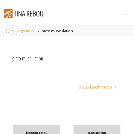
Skip
to
content
Home
Logo Item
picto musculation
picto musculation
picto badminton