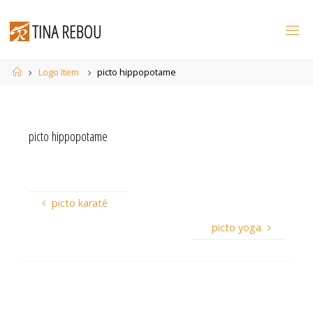
Skip
to
content
Home
Logo Item
picto hippopotame
picto hippopotame
picto karaté
picto yoga