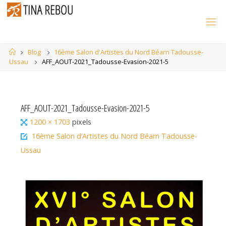
Skip
to
content
Home
Blog
16ème Salon d'Artistes du Nord Béarn Tadousse-
Ussau
AFF_AOUT-2021_Tadousse-Evasion-2021-5
AFF_AOUT-2021_Tadousse-Evasion-2021-5
Full
1200 × 1703
pixels
size
16ème Salon d’Artistes du Nord Béarn Tadousse-
Ussau